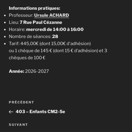
Informations pratiques:
Professeur:
Ursule ACHARD
Lieu:
7 Rue Paul Cézanne
Horaire:
mercredi de 14:00 à 16:00
Nombre de séances:
28
Tarif: 445,00€ (dont 15,00€ d'adhésion)
ou 1 chèque de 145 € (dont 15 € d’adhésion) et 3
chèques de 100 €
Année:
2026-2027
Navigation
Article
PRÉCÉDENT
de
précédent
403 – Enfants CM2-5e
l’article
Article
SUIVANT