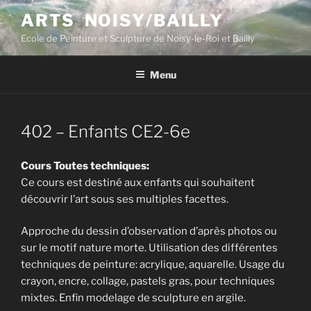
Aller
ARTS NOISY/BAILLY
au
Ecole de Peinture et Sculpture de Noisy-le-Roi et Bailly
contenu
principal
Menu
402 – Enfants CE2-6e
Cours Toutes techniques:
Ce cours est destiné aux enfants qui souhaitent
découvrir l’art sous ses multiples facettes.
Approche du dessin d’observation d’après photos ou
sur le motif nature morte. Utilisation des différentes
techniques de peinture: acrylique, aquarelle. Usage du
crayon, encre, collage, pastels gras, pour techniques
mixtes. Enfin modelage de sculpture en argile.