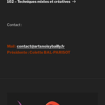
suivant
102 – Techniques mixtes et créatives
Contact :
Mail :
contact@artsnoisybailly.f
r
Présidente : Colette BAL-PARISOT