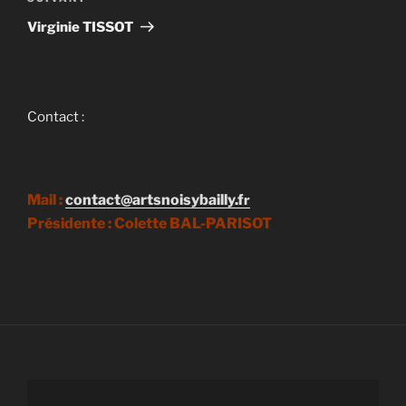
l’article
suivant
Virginie TISSOT
Contact :
Mail :
contact@artsnoisybailly.f
r
Présidente : Colette BAL-PARISOT