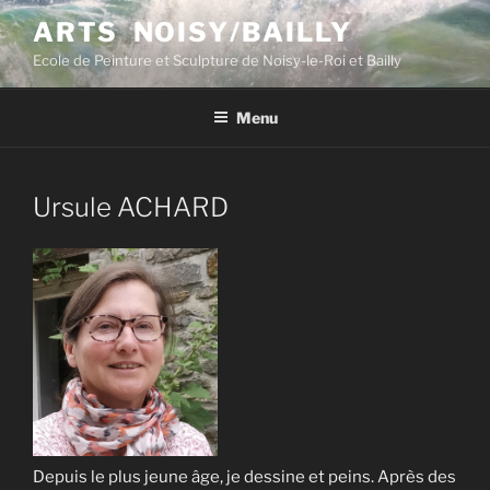
Aller
ARTS NOISY/BAILLY
au
Ecole de Peinture et Sculpture de Noisy-le-Roi et Bailly
contenu
principal
Menu
Ursule ACHARD
Depuis le plus jeune âge, je dessine et peins. Après des