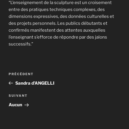
“L’enseignement de la sculpture est un croisement
entre des pratiques techniques complexes, des
dimensions expressives, des données culturelles et
des projets personnels. Les publics débutants et
confirmés manifestent des attentes auxquelles
l’enseignant s’efforce de répondre par des jalons
successifs.”
Navigation
Article
PRÉCÉDENT
de
précédent
Sandra d’ANGELLI
l’article
Article
SUIVANT
suivant
Aucun